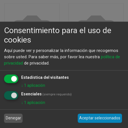
Consentimiento para el uso de
cookies
Aquí puede ver y personalizar la información que recogemos
sobre usted.
Para saber más, por favor lea nuestra
política de
privacidad
de privacidad.
Estadística del visitantes
Estuche Bombones
Estuche Bombones.
↓
1
aplicación
CAPRICE. 500G.
ORIGINS.
Esenciales
(siempre requerido)
36,53
€
15,84
€
↓
1
aplicación
Denegar
Aceptar seleccionados