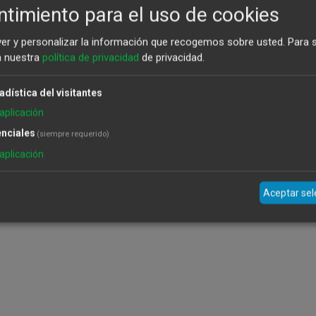
timiento para el uso de cookies
ver y personalizar la información que recogemos sobre usted.
Para 
a nuestra
política de privacidad
de privacidad.
adística del visitantes
aplicación
nciales
(siempre requerido)
onaida AOVE Lata 500 ml
aplicación
6,20
€
Aceptar se