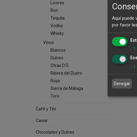
Licores
Consen
Ron
Aquí puede 
Tequila
por favor le
Vodka
Whisky
Est
Vinos
↓
1
Blancos
Ese
Dulces
Arb
Otras D.O.
↓
1
Ribera del Duero
Rioja
Denegar
Sierra de Málaga
Toro
Café y Tés
Caviar
Chocolates y Dulces