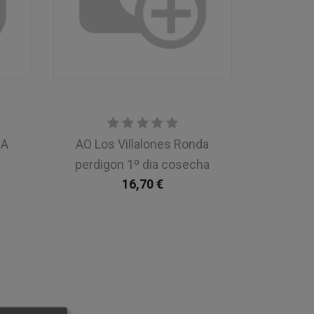
SA
AO Los Villalones Ronda
perdigon 1º dia cosecha
16,70
€