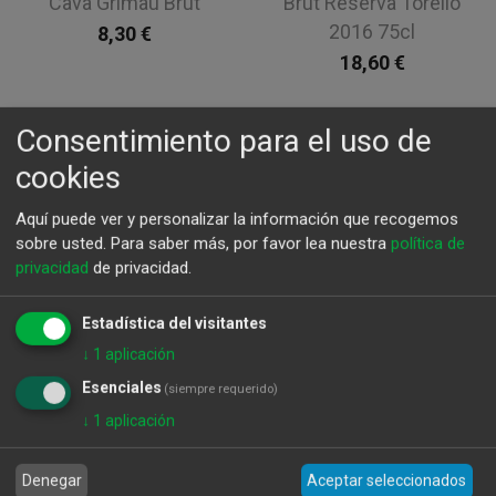
Cava Grimau Brut
Brut Reserva Torello
2016 75cl
8,30
€
18,60
€
Consentimiento para el uso de
cookies
Aquí puede ver y personalizar la información que recogemos
sobre usted.
Para saber más, por favor lea nuestra
política de
privacidad
de privacidad.
Estadística del visitantes
↓
1
aplicación
Esenciales
(siempre requerido)
↓
1
aplicación
Torello pal-lid
Louis Roederer
corpinnat brut rose
Cristal 2016 75Cl
Denegar
Aceptar seleccionados
2018 75cl
355,00
€