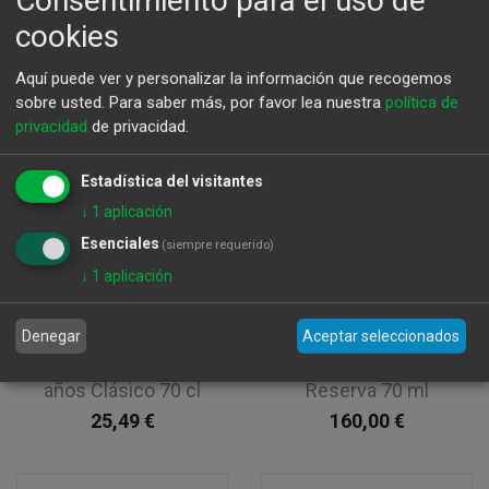
Consentimiento para el uso de
cookies
Aquí puede ver y personalizar la información que recogemos
sobre usted.
Para saber más, por favor lea nuestra
política de
privacidad
de privacidad.
Estadística del visitantes
↓
1
aplicación
Esenciales
(siempre requerido)
↓
1
aplicación
Denegar
Aceptar seleccionados
Ron Matusalem 10
Ron Abuelo Centuria
años Clásico 70 cl
Reserva 70 ml
25,49
€
160,00
€