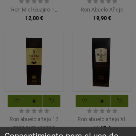
Ron Miel Guajiro 1L
Ron Abuelo Añejo
12,00
€
19,90
€
Ron abuelo añejo 12
Ron abuelo añejo XII
años gran reserva
55,01
€
31,96
€