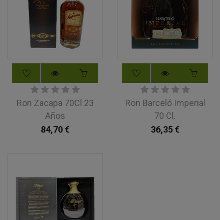
Ron Zacapa 70Cl 23
Ron Barceló Imperial
Años
70 Cl.
84,70
€
36,35
€