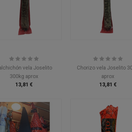
alchichón vela Joselito
Chorizo vela Joselito 3
300kg aprox
aprox
13,81
€
13,81
€