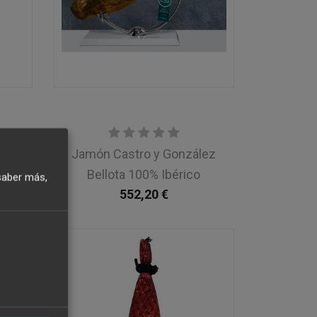
erva
Jamón Castro y González
Bellota 100% Ibérico
saber más,
552,20
€