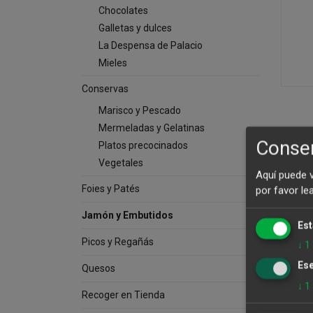
Chocolates
Galletas y dulces
La Despensa de Palacio
Mieles
Conservas
Marisco y Pescado
Mermeladas y Gelatinas
Consen
Platos precocinados
Jam
Vegetales
Aquí puede 
Foies y Patés
por favor le
Jamón y Embutidos
Est
Picos y Regañás
↓
1
Ese
Quesos
↓
1
Recoger en Tienda