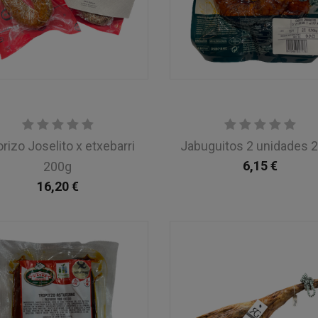
rizo Joselito x etxebarri
Jabuguitos 2 unidades 
6,15
€
200g
16,20
€