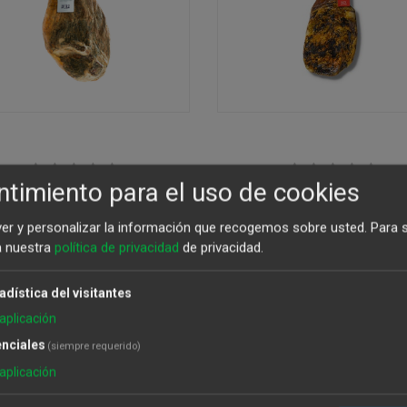
timiento para el uso de cookies
ón Serrano Gran Reserva
Paleta Joselito Gran Res
Cruce Duroc 8 K
5,5 K
ver y personalizar la información que recogemos sobre usted.
Para 
a nuestra
política de privacidad
de privacidad.
119,01
€
200,00
€
adística del visitantes
aplicación
nciales
(siempre requerido)
aplicación