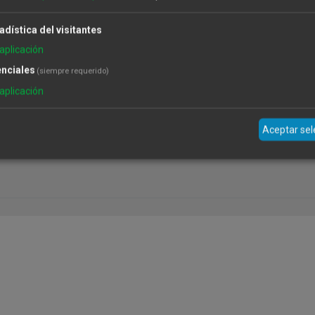
adística del visitantes
aplicación
19,00 Unidades disponibles
nciales
(siempre requerido)
aplicación
San Nicasio
Aceptar se