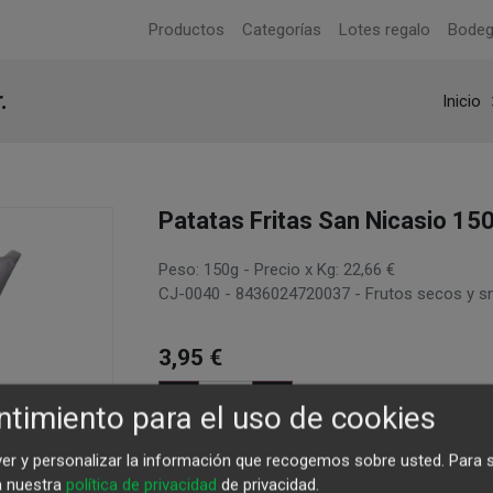
Productos
Categorías
Lotes regalo
Bode
.
Inicio
Patatas Fritas San Nicasio 150
Peso: 150g - Precio x Kg: 22,66 €
CJ-0040 - 8436024720037 - Frutos secos y sn
3,95
€
timiento para el uso de cookies
Agregar al carrito
ver y personalizar la información que recogemos sobre usted.
Para 
a nuestra
política de privacidad
de privacidad.