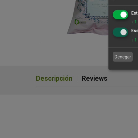
Est
↓
1
Ese
↓
1
Denegar
Descripción
Reviews