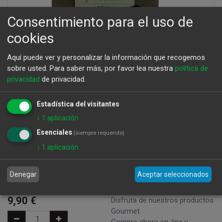
Consentimiento para el uso de
cookies
Aquí puede ver y personalizar la información que recogemos
sobre usted.
Para saber más, por favor lea nuestra
política de
privacidad
de privacidad.
Calabacín Relleno de Centollo Y Vieiras
Estadística del visitantes
250 g
↓
1
aplicación
Esenciales
(siempre requerido)
↓
1
aplicación
Peso: 250g - Precio x Kg: 32,56 €
CJ-0490 - 8413940010022 - Conservas / Platos precocinados
- Marca: Rosara
Denegar
Aceptar seleccionados
9,90
€
Disfruta de nuestros productos
Gourmet.