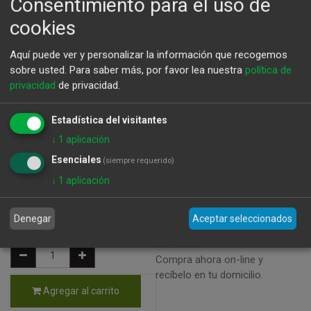
Consentimiento para el uso de
cookies
Aquí puede ver y personalizar la información que recogemos
sobre usted.
Para saber más, por favor lea nuestra
política de
privacidad
de privacidad.
Francisco Barona Rivera del Duero 2023
Estadística del visitantes
↓
1
aplicación
Peso: 750L - Precio x L: 44,66 €
Esenciales
(siempre requerido)
Francisco Barona Rivera del Duero 2020 - 8431016148011 -
↓
1
aplicación
Otras D.O. - Marca: Francisco Barona
Denegar
Aceptar seleccionados
42,80
€
Disfruta de nuestros productos
Gourmet.
Compra ahora on-line y
recíbelo en tu domicilio.
Agregar al carrito