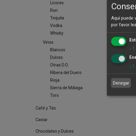
Licores
Consen
Ron
Aquí puede 
Tequila
por favor le
Vodka
Whisky
Est
Vinos
↓
1
Blancos
Ese
Dulces
Otras D.O.
↓
1
Ribera del Duero
Rioja
Denegar
Sierra de Málaga
Toro
Café y Tés
Caviar
Chocolates y Dulces