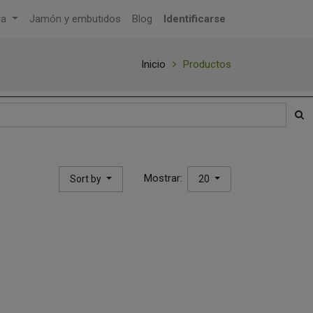
ga
Jamón y embutidos
Blog
Identificarse
Inicio
Productos
Mostrar:
Sort by
20