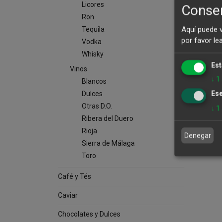
Licores
Consen
Ron
Aquí puede 
Tequila
por favor le
Vodka
Whisky
Est
Vinos
↓
1
Blancos
Ese
Dulces
Otras D.O.
↓
1
Ribera del Duero
Rioja
Denegar
Sierra de Málaga
Toro
Café y Tés
Caviar
Chocolates y Dulces