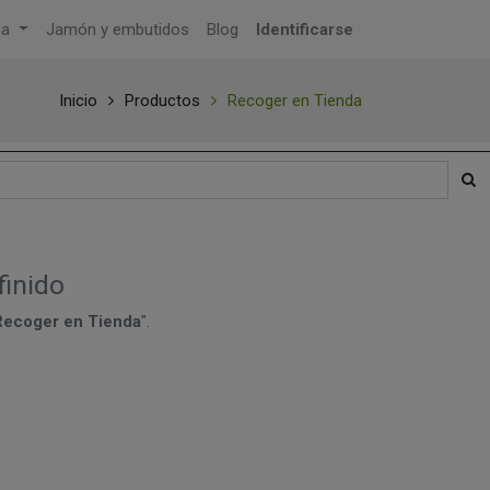
ga
Jamón y embutidos
Blog
Identificarse
Inicio
Productos
Recoger en Tienda
finido
Recoger en Tienda
".