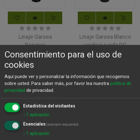
Linaje Garsea
Linaje Garsea Blanco
Reserva
verdejo rueda DO
Consentimiento para el uso de
2018
26,61
€
6,90
€
cookies
Aquí puede ver y personalizar la información que recogemos
sobre usted.
Para saber más, por favor lea nuestra
política de
privacidad
de privacidad.
Estadística del visitantes
↓
1
aplicación
Esenciales
(siempre requerido)
↓
1
aplicación