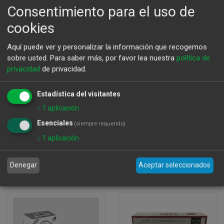
Consentimiento para el uso de
cookies
Aquí puede ver y personalizar la información que recogemos
sobre usted.
Para saber más, por favor lea nuestra
política de
privacidad
de privacidad.
Estadística del visitantes
↓
1
aplicación
Esenciales
(siempre requerido)
Sardinillas en Aceite
Anchoas del
↓
1
aplicación
de Oliva 16/20 120Gr
Cantabrico Yurrita
El Ronqueo
50Gr Octavillo
Denegar
Aceptar seleccionados
4,30
€
4,40
€