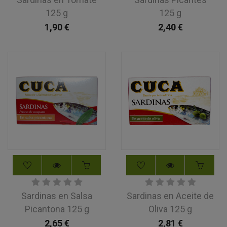
125 g
125 g
1,90
€
2,40
€
Sardinas en Salsa
Sardinas en Aceite de
Picantona 125 g
Oliva 125 g
2,65
€
2,81
€