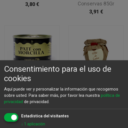
Conservas 85Gr
3,80
€
3,91
€
Consentimiento para el uso de
cookies
Aquí puede ver y personalizar la información que recogemos
sobre usted.
Para saber más, por favor lea nuestra
política de
privacidad
de privacidad.
Paté De Morcilla lata
Paté de Liebre La
150 Gr
Cuna Conservas 85Gr
Estadística del visitantes
4,00
€
4,40
€
↓
1
aplicación