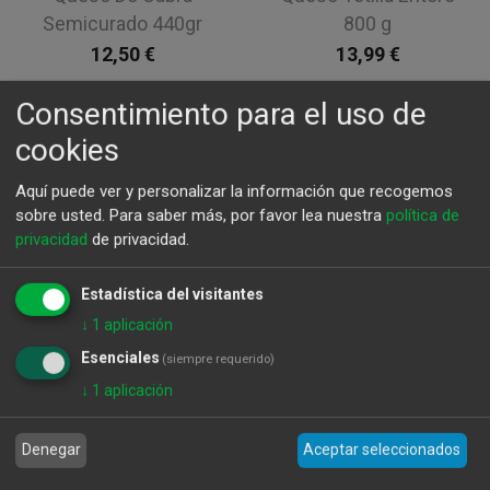
Semicurado 440gr
800 g
12,50
€
13,99
€
Consentimiento para el uso de
cookies
Aquí puede ver y personalizar la información que recogemos
sobre usted.
Para saber más, por favor lea nuestra
política de
privacidad
de privacidad.
Estadística del visitantes
↓
1
aplicación
Esenciales
(siempre requerido)
↓
1
aplicación
Queso De Cabra
Tabla de Quesos
Curado Artesano
20,00
€
Denegar
Aceptar seleccionados
aprox. 400 g