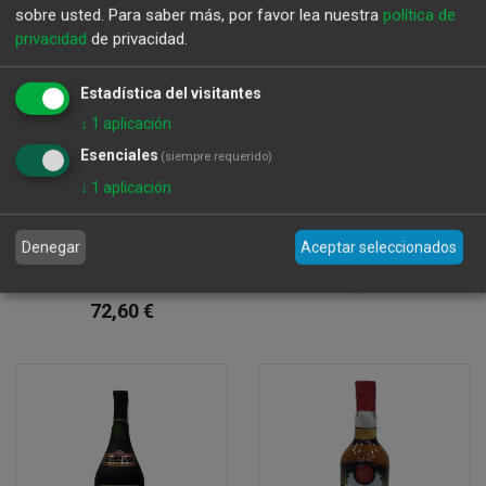
sobre usted.
Para saber más, por favor lea nuestra
política de
privacidad
de privacidad.
Estadística del visitantes
↓
1
aplicación
Esenciales
(siempre requerido)
↓
1
aplicación
Brandy De Jerez
Brandy Gran Reserva
Denegar
Aceptar seleccionados
Solera Gran Reserva
70Cl
1866 70 Cl
37,99
€
72,60
€