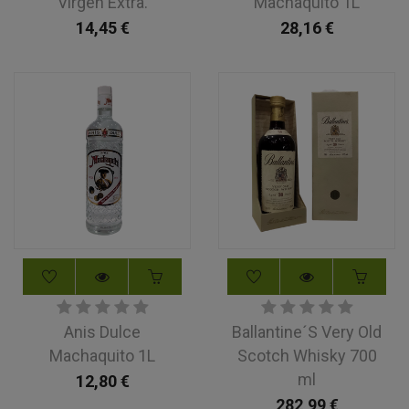
Virgen Extra.
Machaquito 1L
14,45
€
28,16
€
Anis Dulce
Ballantine´S Very Old
Machaquito 1L
Scotch Whisky 700
ml
12,80
€
282,99
€