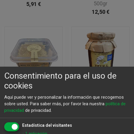
500gr
5,91
€
12,50
€
Consentimiento para el uso de
cookies
Aquí puede ver y personalizar la información que recogemos
sobre usted.
Para saber más, por favor lea nuestra
política de
privacidad
de privacidad.
Miel de azahar en
Miel de flores Tomillo
panal 521gr
Málaga 500gr
Estadística del visitantes
8,31
€
10,30
€
↓
1
aplicación