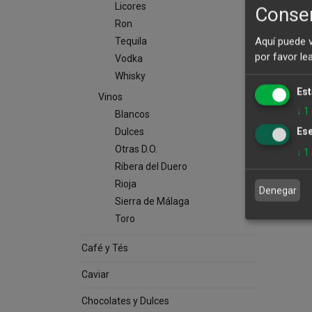
Licores
Consen
Ron
Aquí puede 
Tequila
por favor le
Vodka
Whisky
Est
Vinos
↓
1
Blancos
Ese
Dulces
Otras D.O.
↓
1
Ribera del Duero
Rioja
Denegar
Sierra de Málaga
Toro
Café y Tés
Caviar
Chocolates y Dulces