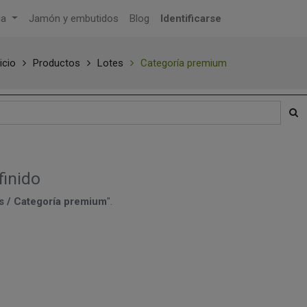
ga
Jamón y embutidos
Blog
Identificarse
icio
Productos
Lotes
Categoría premium
finido
s / Categoría premium
".