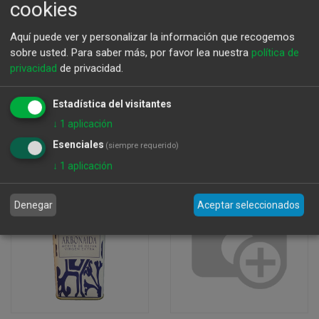
cookies
Aquí puede ver y personalizar la información que recogemos
sobre usted.
Para saber más, por favor lea nuestra
política de
privacidad
de privacidad.
AO Los Villalones
Aceite Oro de Bailen
Ronda perdigon 1º dia
Picual Magnum.
Estadística del visitantes
cosecha
55,34
€
↓
1
aplicación
16,70
€
Esenciales
(siempre requerido)
↓
1
aplicación
Denegar
Aceptar seleccionados