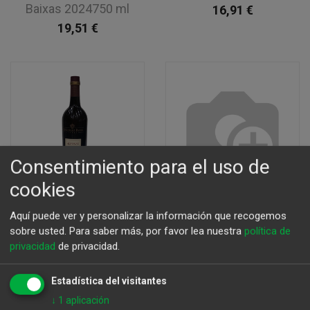
Baixas 2024750 ml
16,91
€
19,51
€
Consentimiento para el uso de
cookies
Aquí puede ver y personalizar la información que recogemos
sobre usted.
Para saber más, por favor lea nuestra
política de
privacidad
de privacidad.
Alfonso Oloroso Seco
Alion 2021
750Ml
98,70
€
Estadística del visitantes
15,75
€
↓
1
aplicación